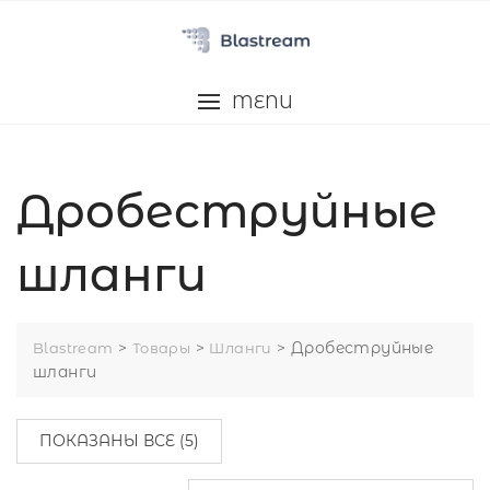
Перейти
к
содержимому
MENU
Дробеструйные
шланги
>
>
>
Дробеструйные
Blastream
Товары
Шланги
шланги
ПОКАЗАНЫ ВСЕ (5)